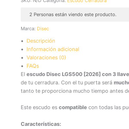
SKU:
N/D
Categoría:
Escudo Cerradura
con
3
2
Personas están viendo este producto.
llaves
Marca:
Disec
cantidad
Descripción
Información adicional
Valoraciones (0)
FAQs
El
escudo Disec LGS500 [2026] con 3 llave
de tu cerradura. Con el tu puerta será
mucho
tanto te proporciona mucho tiempo antes d
Este escudo es
compatible
con todas las pue
Características: