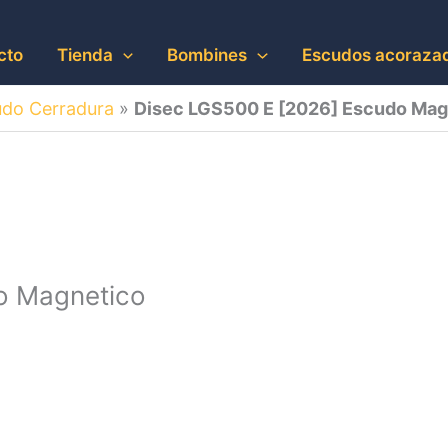
cto
Tienda
Bombines
Escudos acoraza
do Cerradura
»
Disec LGS500 E [2026] Escudo Magn
o Magnetico