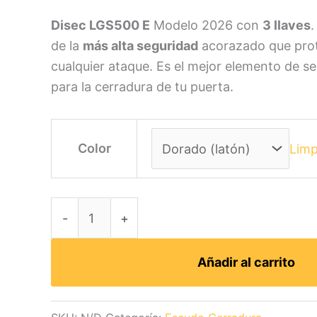
Disec LGS500 E
Modelo 2026 con
3 llaves
de la
más alta seguridad
acorazado que prot
cualquier ataque. Es el mejor elemento de s
para la cerradura de tu puerta.
Color
Limp
Disec
-
+
LGS500
E
Añadir al carrito
[2026]
Escudo
Magnetico