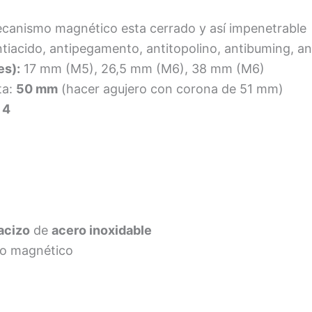
el mecanismo magnético esta cerrado y así impenetrable
ntiacido, antipegamento, antitopolino, antibuming, an
es):
17 mm (M5), 26,5 mm (M6), 38 mm (M6)
ta:
50 mm
(hacer agujero con corona de 51 mm)
 4
acizo
de
acero inoxidable
mo magnético