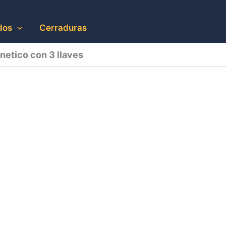
dos
Cerraduras
etico con 3 llaves