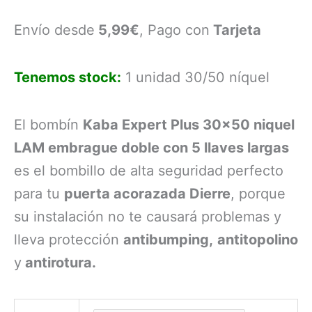
precio
precio
original
actual
Envío desde
5,99€
, Pago con
Tarjeta
era:
es:
175,00 €.
169,00 €.
Tenemos stock:
1 unidad 30/50 níquel
El bombín
Kaba Expert Plus 30×50 niquel
LAM embrague doble con 5 llaves largas
es el bombillo de alta seguridad perfecto
para tu
puerta acorazada Dierre
, porque
su instalación no te causará problemas y
lleva protección
antibumping,
antitopolino
y
antirotura.