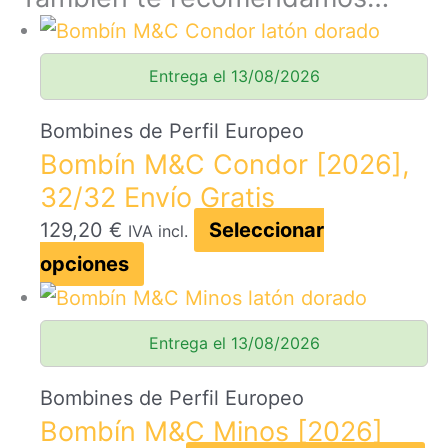
Entrega el 13/08/2026
Bombines de Perfil Europeo
Bombín M&C Condor [2026],
32/32 Envío Gratis
129,20
€
Seleccionar
IVA incl.
Este
opciones
producto
tiene
Entrega el 13/08/2026
múltiples
variantes.
Bombines de Perfil Europeo
Bombín M&C Minos [2026]
Las