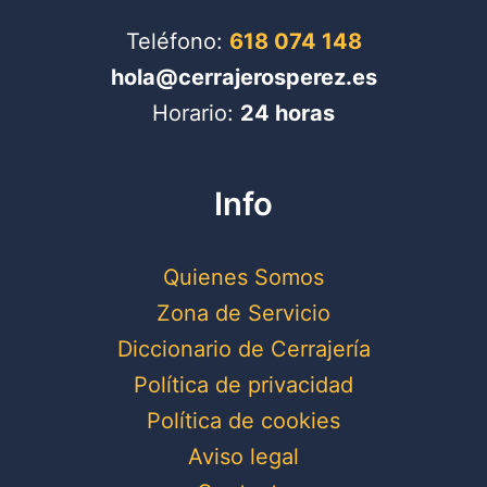
se
pueden
Teléfono:
618 074 148
elegir
hola@cerrajerosperez.es
en
Horario:
24 horas
la
página
Info
de
producto
Quienes Somos
Zona de Servicio
Diccionario de Cerrajería
Política de privacidad
Política de cookies
Aviso legal