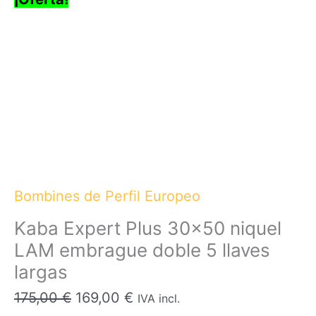
Bombines de Perfil Europeo
Kaba Expert Plus 30×50 niquel
LAM embrague doble 5 llaves
largas
El
El
175,00
€
169,00
€
IVA incl.