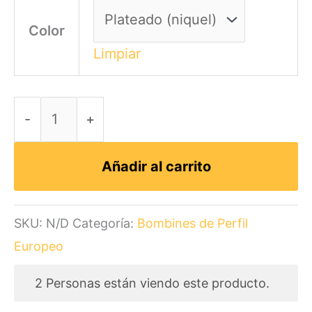
Color
Limpiar
Kaba
-
+
Expert
Plus
Añadir al carrito
30x50
niquel
LAM
SKU:
N/D
Categoría:
Bombines de Perfil
embrague
Europeo
doble
2
Personas están viendo este producto.
5