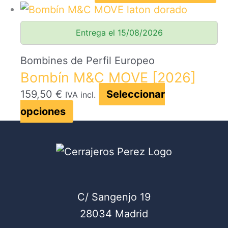
pueden
pr
elegir
ti
Entrega el 15/08/2026
en
mú
la
va
Bombines de Perfil Europeo
página
La
Bombín M&C MOVE [2026]
de
op
159,50
€
Seleccionar
IVA incl.
producto
se
Este
opciones
pu
producto
el
tiene
en
múltiples
la
variantes.
pá
Las
C/ Sangenjo 19
de
opciones
28034 Madrid
pr