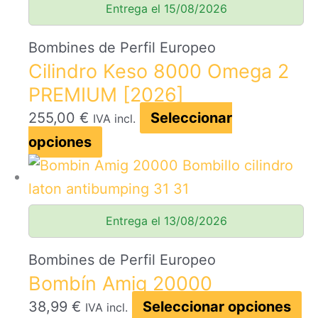
Entrega el 15/08/2026
pr
Las
opciones
Bombines de Perfil Europeo
Cilindro Keso 8000 Omega 2
se
PREMIUM [2026]
pueden
elegir
255,00
€
Seleccionar
IVA incl.
en
Este
opciones
la
producto
página
tiene
de
múltiples
Entrega el 13/08/2026
producto
variantes.
Las
Bombines de Perfil Europeo
Bombín Amig 20000
opciones
se
Es
38,99
€
Seleccionar opciones
IVA incl.