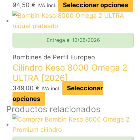
opciones
Es
94,50
€
Seleccionar opciones
IVA incl.
se
pr
pueden
ti
elegir
mú
Entrega el 13/08/2026
en
va
la
La
Bombines de Perfil Europeo
página
Cilindro Keso 8000 Omega 2
op
de
ULTRA [2026]
se
producto
pu
349,00
€
Seleccionar
IVA incl.
el
Este
opciones
Productos relacionados
en
producto
la
tiene
pá
múltiples
de
variantes.